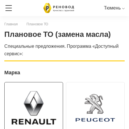
Тюмень
Главная
Плановое ТО
ЗАПИСЬ НА СЕРВИС
Плановое ТО (замена масла)
Специальные предложения. Программа «Доступный
СЕРВИСНАЯ КНИГА ОНЛАЙН
сервис»:
RENAULT
PEUGEOT
NISSAN
CITROEN
LADA
Марка