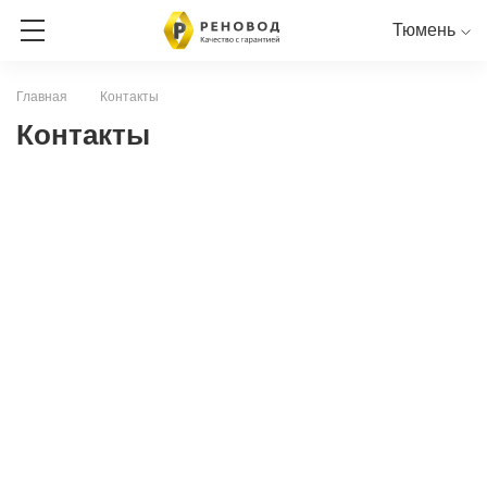
Тюмень
Главная
Контакты
ЗАПИСЬ НА СЕРВИС
Контакты
СЕРВИСНАЯ КНИГА ОНЛАЙН
RENAULT
PEUGEOT
NISSAN
CITROEN
LADA