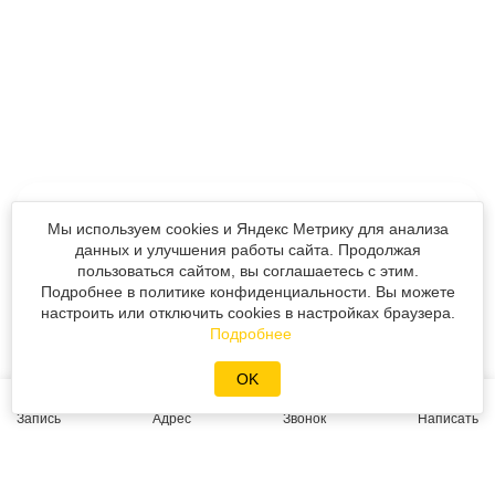
Мы используем cookies и Яндекс Метрику для анализа
Филиал «Ленинский»
данных и улучшения работы сайта. Продолжая
ул. 30 лет Победы 119, стр. 2
© «Реновод» 2008-2026
пользоваться сайтом, вы соглашаетесь с этим.
Подробнее в политике конфиденциальности. Вы можете
+7 (3452) 991-720
Политика персональных данных
настроить или отключить cookies в настройках браузера.
Подробнее
Разработка сайта
Mahogany
Написать в MAX
OK
9:00 - 20:00
Запись
Адрес
Звонок
Написать
Филиал «Центральный»