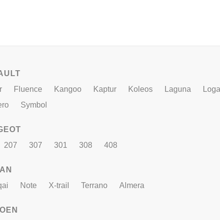
AULT
r
Fluence
Kangoo
Kaptur
Koleos
Laguna
Log
ero
Symbol
GEOT
207
307
301
308
408
SAN
ai
Note
X-trail
Terrano
Almera
ROEN