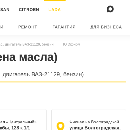
SSAN
CITROEN
LADA
ТИ
РЕМОНТ
ГАРАНТИЯ
ДЛЯ БИЗНЕСА
л.с., двигатель ВАЗ-21129, бензин
ТО Эконом
ена масла)
, двигатель ВАЗ-21129, бензин)
ал «Центральный»
Филиал на Волгоградской
жбы, 128 к 1/1
​улица Волгоградская,