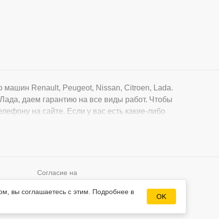
ашин Renault, Peugeot, Nissan, Citroen, Lada.
Лада, даем гарантию на все виды работ. Чтобы
елефону на сайте. Если у вас есть какие-либо
Согласие на
Разработка сайта
обработку
ых
ом, вы соглашаетесь с этим. Подробнее в
Mahogany
персональных
OK
данных