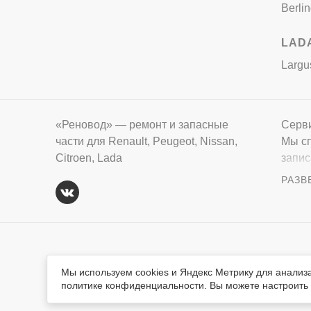
Berli
LAD
Largu
«Реновод» — ремонт и запасные
Серви
части для Renault, Peugeot, Nissan,
Мы сп
Citroen, Lada
запис
вопро
Вся тек
© «Реновод» 2008-2026
авторск
Мы используем cookies и Яндекс Метрику для анализ
обязате
политике конфиденциальности. Вы можете настроить и