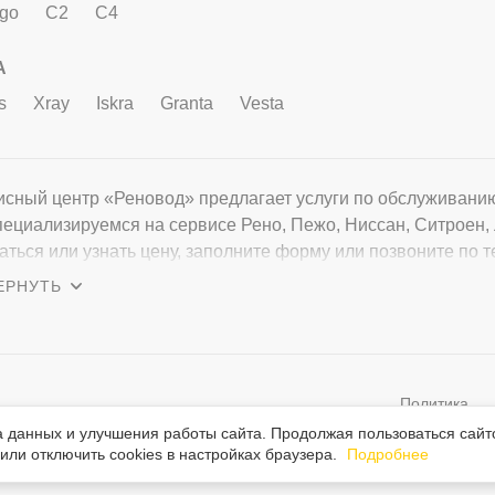
ngo
C2
C4
A
s
Xray
Iskra
Granta
Vesta
сный центр «Реновод» предлагает услуги по обслуживанию м
ециализируемся на сервисе Рено, Пежо, Ниссан, Ситроен, 
аться или узнать цену, заполните форму или позвоните по т
сы о нашем автокомплексе или условиях
Политика
стовая и графическая информация на сайте защищена законом об
персональн
ом праве. При использовании любых материалов сайта ссылка
а данных и улучшения работы сайта. Продолжая пользоваться сайт
льна.
ли отключить cookies в настройках браузера.
Подробнее
данных