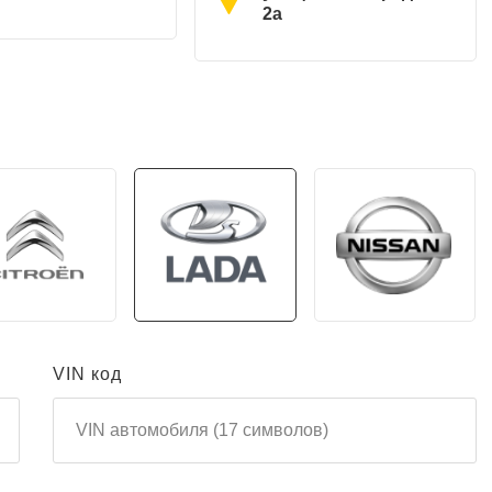
2а​
VIN код